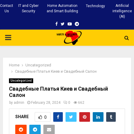
Contact
IT and Cyber
Home Automation
Artificial
Technology
Us
Security
and Smart Building
intelligence
(AI)
Facebook
Twitter
Youtube
Telegram
PRIMARY
MENU
Home
Uncategorized
Свадебные Платья Киев и Свадебный Салон
Uncategorized
Свадебные Платья Киев и Свадебный
Салон
by
admin
February 28, 2024
0
662
SHARE
0